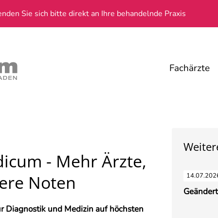
den Sie sich bitte direkt an Ihre behandelnde Praxis
Fachärzte
Weiter
icum - Mehr Ärzte,
ere Noten
14.07.202
Geändert
r Diagnostik und Medizin auf höchsten