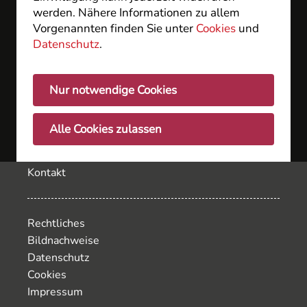
Wiesbaden GbR
werden. Nähere Informationen zu allem
Langenbeckplatz 2
Vorgenannten finden Sie unter
Cookies
und
D - 65189 Wiesbaden
Datenschutz
.
Nur notwendige Cookies
Inhalt
Fachärzte
Alle Cookies zulassen
Service
Jobs
Kontakt
Rechtliches
Bildnachweise
Datenschutz
Cookies
Impressum