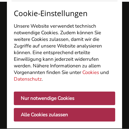
Cookie-Einstellungen
Unsere Website verwendet technisch
notwendige Cookies. Zudem können Sie
weitere Cookies zulassen, damit wir die
Zugriffe auf unsere Website analysieren
können. Eine entsprechend erteilte
medicum Facharztzentrum
Einwilligung kann jederzeit widerrufen
Wiesbaden GbR
werden. Nähere Informationen zu allem
Langenbeckplatz 2
Vorgenannten finden Sie unter
Cookies
und
D - 65189 Wiesbaden
Datenschutz
.
Nur notwendige Cookies
Inhalt
Fachärzte
Alle Cookies zulassen
Service
Jobs